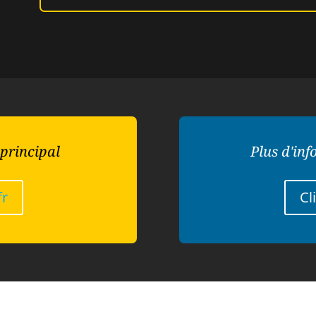
 principal
Plus d'inf
fr
Cl