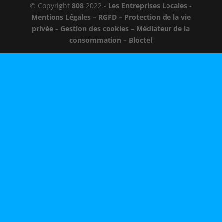
© Copyright
808
2022 -
Les Entreprises Locales
-
Mentions Légales – RGPD – Protection de la vie
privée – Gestion des cookies – Médiateur de la
consommation – Bloctel