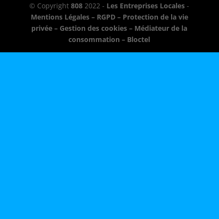
© Copyright
808
2022 -
Les Entreprises Locales
-
Mentions Légales – RGPD – Protection de la vie
privée – Gestion des cookies – Médiateur de la
consommation – Bloctel